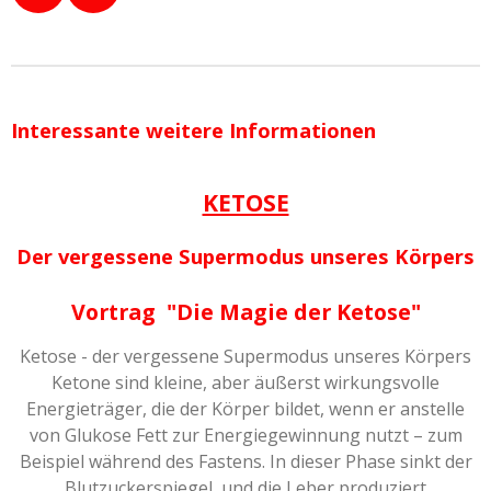
n
h
s
a
t
t
a
s
g
A
Interessante weitere Informationen
r
p
a
p
KETOSE
m
Der vergessene Supermodus unseres Körpers
Vort
rag "Die
Magie de
r Ketose"
Ketose - der vergessene Supermodus unseres Körpers
Ketone sind kleine, aber äußerst wirkungsvolle
Energieträger, die der Körper bildet, wenn er anstelle
von Glukose Fett zur Energiegewinnung nutzt – zum
Beispiel während des Fastens. In dieser Phase sinkt der
Blutzuckerspiegel, und die Leber produziert